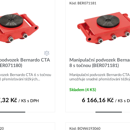
Kód: BER071181
 podvozek Bernardo CTA
Manipulační podvozek Berna
BER071180)
8 s točnou (BER071181)
vozek Bernardo CTA 6 s točnou
Manipulační podvozek Bernardo CTA 
 přemísťování těžkých...
umožňuje snadné přemísťování těžkýc
Skladem
(4 KS)
,32
Kč
6 166,16
Kč
/ KS
s DPH
/ KS
s 
Do košíku
Do košíku
20
Kód: BOW6193060