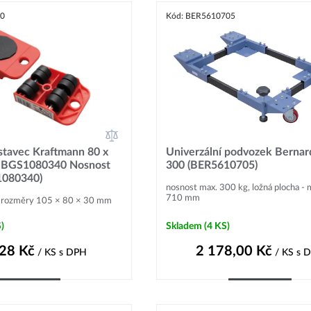
40
Kód: BER5610705
stavec Kraftmann 80 x
Univerzální podvozek Bern
 BGS1080340 Nosnost
300 (BER5610705)
1080340)
nosnost max. 300 kg, ložná plocha - 
710 mm
, rozměry 105 × 80 × 30 mm
)
Skladem
(4 KS)
,28
Kč
2 178,00
Kč
/ KS
s DPH
/ KS
s 
Do košíku
Do košíku