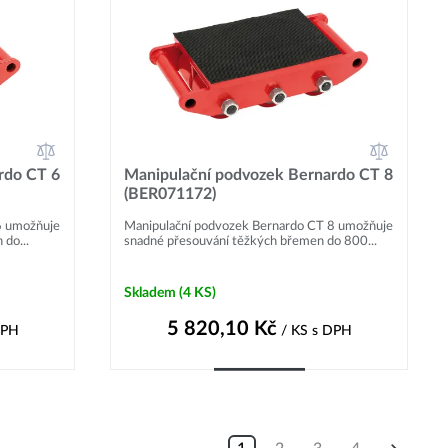
rdo CT 6
Manipulační podvozek Bernardo CT 8
(BER071172)
6 umožňuje
Manipulační podvozek Bernardo CT 8 umožňuje
do...
snadné přesouvání těžkých břemen do 800...
Skladem
(4 KS)
5 820,10
Kč
DPH
/ KS
s DPH
Do košíku