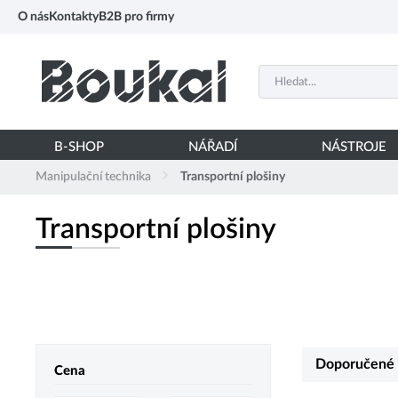
PŘESKOČIT NAVIGACI
O nás
Kontakty
B2B pro firmy
B-SHOP
NÁŘADÍ
NÁSTROJE
Manipulační technika
Transportní plošiny
Transportní plošiny
Doporučené
Cena