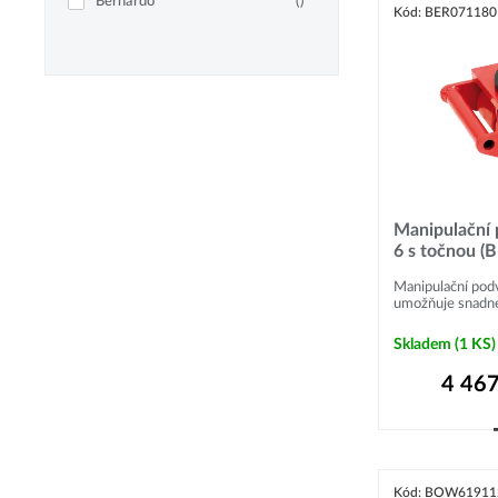
Bernardo
(
)
Kód: BER071180
Manipulační
6 s točnou (
Manipulační pod
umožňuje snadné
Skladem
(1 KS)
4 467
Kód: BOW61911