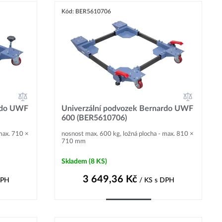
Kód: BER5610706
ardo UWF
Univerzální podvozek Bernardo UWF
600 (BER5610706)
max. 710 ×
nosnost max. 600 kg, ložná plocha - max. 810 ×
710 mm
Skladem
(8 KS)
3 649,36
Kč
DPH
/ KS
s DPH
Do košíku