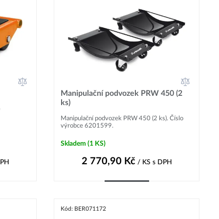
Manipulační podvozek PRW 450 (2
ks)
e
Manipulační podvozek PRW 450 (2 ks). Číslo
výrobce 6201599.
Skladem
(1 KS)
2 770,90
Kč
DPH
/ KS
s DPH
Do košíku
Kód: BER071172