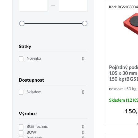
–⁠
Kód: BGS10803
Štítky
Novinka
(
)
Pojízdný pod
105 x 30 mm
150 kg (BGS
Dostupnost
nosnost 150 kg
Skladem
(
)
Skladem
(12 KS
150
Výrobce
BGS Technic
(
)
BOW
(
)