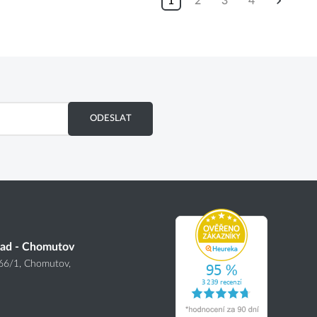
1
2
3
4
ODESLAT
lad - Chomutov
166
/1
, Chomutov,