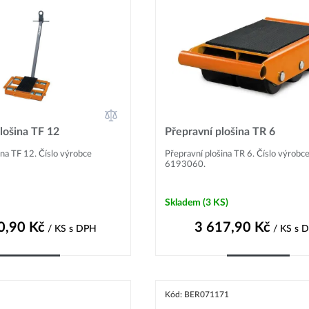
lošina TF 12
Přepravní plošina TR 6
ina TF 12. Číslo výrobce
Přepravní plošina TR 6. Číslo výrobc
6193060.
Skladem
(3 KS)
0,90
Kč
3 617,90
Kč
/ KS
s DPH
/ KS
s 
Do košíku
Do košíku
Kód: BER071171