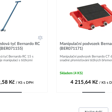
zdová tyč Bernardo RC
Manipulační podvozek Berna
 (BER071155)
(BER071171)
vá tyč Bernardo RC 15 s
Manipulační podvozek Bernardo CT 
je manipulaci s těžkými
snadné přemísťování těžkých břemen 
Skladem
(4 KS)
,58
Kč
4 215,64
Kč
/ KS
s DPH
/ KS
s 
Do košíku
Do košíku