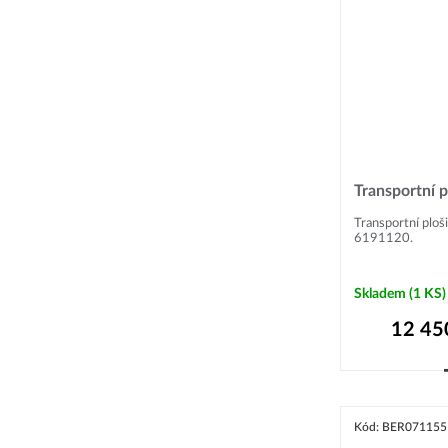
Transportní p
Transportní ploš
6191120.
Skladem
(1 KS)
12 45
Kód: BER071155