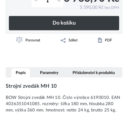
–
+
5 590,00
Kč
bez DPH
Do košíku
Porovnat
Sdílet
PDF
Popis
Parametry
Příslušenství k produktu
Strojní zvedák MH 10
BOW Strojní zvedák MH 10. Číslo výrobce 6190010. EAN
4036351041085. rozměry: šířka 180 mm, hloubka 280
mm, výška 360 mm. hmotnost: netto 24 kg, brutto 25 kg.