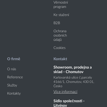
Věrnostní
program
Ke stažení
B2B
Ochrana
osobních
údajů
Cookies
O firmě
Kontakt
Showroom, prodejna a
O nás
sklad - Chomutov
Reference
Karlovarská ulice č.parcely
4166
/1
, Chomutov, 430 01,
Služby
Česko
Více informací
Kontakty
Sídlo společnosti -
Litvínov