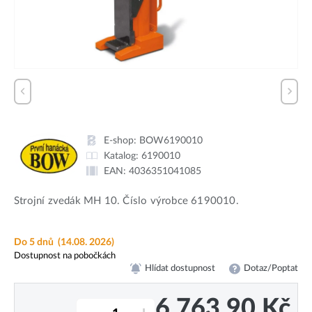
E-shop:
BOW6190010
Katalog:
6190010
EAN:
4036351041085
Strojní zvedák MH 10. Číslo výrobce 6190010.
Do 5 dnů
(14.08. 2026)
Dostupnost na pobočkách
Hlídat dostupnost
Dotaz/Poptat
6 763,90
Kč