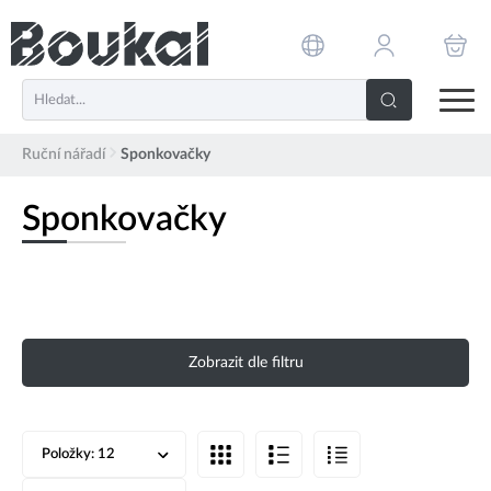
PŘESKOČIT NAVIGACI
Ruční nářadí
Sponkovačky
Sponkovačky
Zobrazit dle filtru
Položky:
12