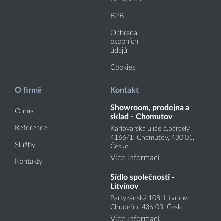
B2B
Ochrana
osobních
údajů
Cookies
O firmě
Kontakt
Showroom, prodejna a
O nás
sklad - Chomutov
Reference
Karlovarská ulice č.parcely
4166
/1
, Chomutov, 430 01,
Služby
Česko
Více informací
Kontakty
Sídlo společnosti -
Litvínov
Partyzánská 108, Litvínov-
Chudeřín, 436 03, Česko
Více informací