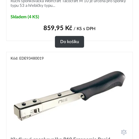
Ruční sponkovačka Wolfcraft Tacocraft M 10 je určena pro sponky
typu 53 a hřebíčky typu...
Skladem
(4 KS)
859,95
Kč
/ KS
s DPH
Do košíku
Kód: EDE93480019