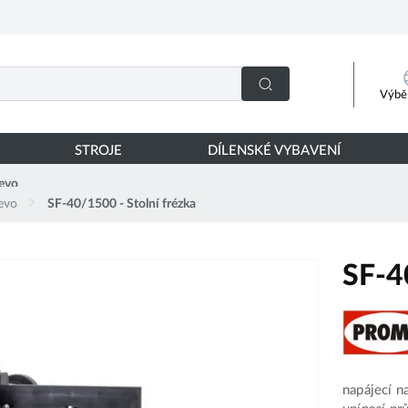
Výběr
STROJE
DÍLENSKÉ VYBAVENÍ
řevo
řevo
SF-40/1500 - Stolní frézka
SF-4
napájecí n