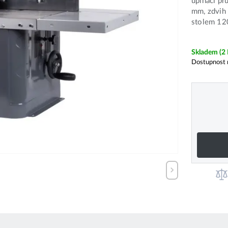
upínací pr
mm, zdvih 
stolem 12
Skladem
(2
Dostupnost 