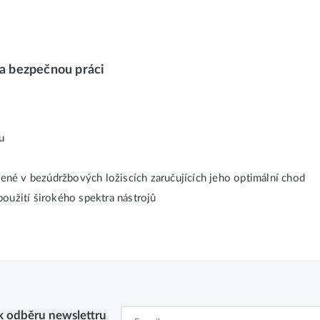
 a bezpečnou práci
u
né v bezúdržbových ložiscích zaručujících jeho optimální chod
oužití širokého spektra nástrojů
 k odběru newslettru