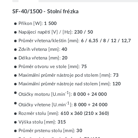
SF-40/1500 - Stolní frézka
Příkon [W]:
1 500
Napájecí napětí [V] / [Hz]:
230 / 50
Průměr vřetena/kleštin [mm]:
6 / 6,35 / 8 / 12 / 12,7
Zdvih vřetena [mm]:
40
Délka vřetena [mm]:
20
Průměr otvoru ve stole [mm]:
75
Maximální průměr nástroje pod stolem [mm]:
73
Maximální průměr nástroje nad stolem [mm]:
120
-1
Otáčky motoru [U.min
]:
8 000 ÷ 24 000
-1
Otáčky vřetene [U.min
]:
8 000 ÷ 24 000
Rozměr stolu [mm]:
610 x 360 (210 x 360)
Výška stolu [mm]:
315
Průměr prstenu stolu [mm]:
30