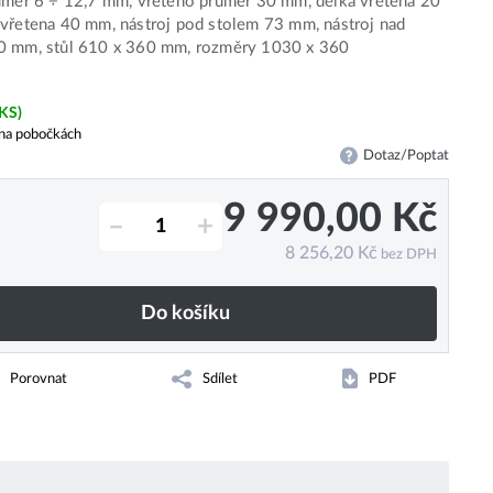
ůměr 6 ÷ 12,7 mm, vřeteno průměr 30 mm, délka vřetena 20
vřetena 40 mm, nástroj pod stolem 73 mm, nástroj nad
0 mm, stůl 610 x 360 mm, rozměry 1030 x 360
 KS)
na pobočkách
Dotaz/Poptat
9 990,00
Kč
–
+
8 256,20
Kč
bez DPH
Do košíku
Porovnat
Sdílet
PDF