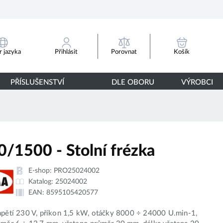
Porovnat
 jazyka
Přihlásit
Košík
PŘÍSLUŠENSTVÍ
DLE OBORU
VÝROBCI
0/1500 - Stolní frézka
E-shop:
PRO25024002
Katalog:
25024002
EAN:
8595105420577
apětí 230 V, příkon 1,5 kW, otáčky 8000 ÷ 24000 U.min-1,