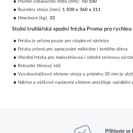
Průměr odsávacího hrdla [mm]:
70/100
Rozměry stroje [mm]:
1 030 x 360 x 311
Hmotnost [kg]:
32
Stolní truhlářská spodní frézka Proma pro rychlou
Frézka je určena pouze pro stopkové nástroje
Frézka určená pro opracování měkkého i tvrdého dřeva
Vhodná frézka pro malosériovou i střední sériovou výrob
Robustní litinový stůl
Vysokootáčkové vřeteno stroje o průměru 30 mm je ulože
Náklon a výškové nastavení vřetene umožňuje variabilní p
Přihlaste se