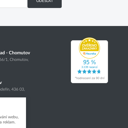
ODESLAT
lad - Chomutov
166
/1
, Chomutov,
v
deřín, 436 03,
vání webu,
a reklam.