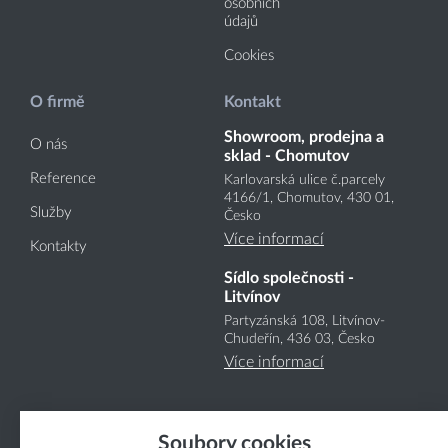
osobních
údajů
Cookies
O firmě
Kontakt
Showroom, prodejna a
O nás
sklad - Chomutov
Reference
Karlovarská ulice č.parcely
4166
/1
, Chomutov, 430 01,
Služby
Česko
Více informací
Kontakty
Sídlo společnosti -
Litvínov
Partyzánská 108, Litvínov-
Chudeřín, 436 03, Česko
Více informací
Soubory cookies