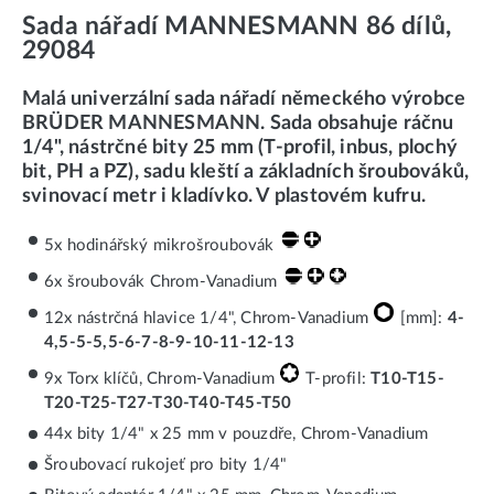
Sada nářadí MANNESMANN 86 dílů,
29084
Malá univerzální sada nářadí německého výrobce
BRÜDER MANNESMANN. Sada obsahuje ráčnu
1/4", nástrčné bity 25 mm (T-profil, inbus, plochý
bit, PH a PZ), sadu kleští a základních šroubováků,
svinovací metr i kladívko. V plastovém kufru.
5x hodinářský mikrošroubovák
6x šroubovák Chrom-Vanadium
12x nástrčná hlavice 1/4", Chrom-Vanadium
[mm]:
4-
4,5-5-5,5-6-7-8-9-10-11-12-13
9x Torx klíčů, Chrom-Vanadium
T-profil:
T10-T15-
T20-T25-T27-T30-T40-T45-T50
44x bity 1/4" x 25 mm v pouzdře, Chrom-Vanadium
Šroubovací rukojeť pro bity 1/4"