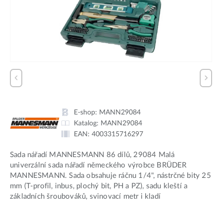
E-shop:
MANN29084
Katalog:
MANN29084
EAN:
4003315716297
Sada nářadí MANNESMANN 86 dílů, 29084 Malá
univerzální sada nářadí německého výrobce BRÜDER
MANNESMANN. Sada obsahuje ráčnu 1/4", nástrčné bity 25
mm (T-profil, inbus, plochý bit, PH a PZ), sadu kleští a
základních šroubováků, svinovací metr i kladí