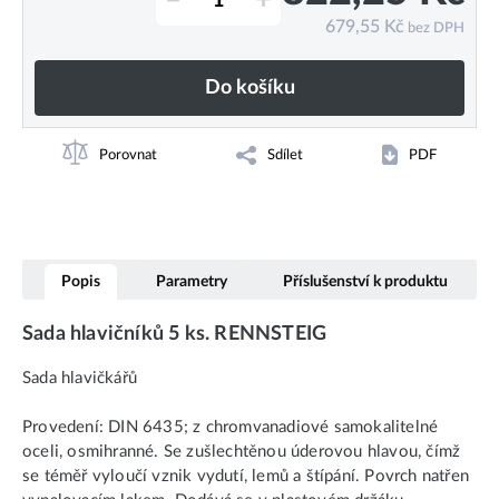
–
+
679,55
Kč
bez DPH
Do košíku
Porovnat
Sdílet
PDF
Popis
Parametry
Příslušenství k produktu
Sada hlavičníků 5 ks. RENNSTEIG
Sada hlavičkářů
Provedení: DIN 6435; z chromvanadiové samokalitelné
oceli, osmihranné. Se zušlechtěnou úderovou hlavou, čímž
se téměř vyloučí vznik vydutí, lemů a štípání. Povrch natřen