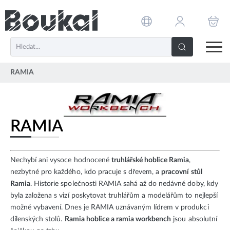
PŘESKOČIT NAVIGACI
RAMIA
RAMIA
Nechybí ani vysoce hodnocené
truhlářské hoblice Ramia
,
nezbytné pro každého, kdo pracuje s dřevem, a
pracovní stůl
Ramia
. Historie společnosti RAMIA sahá až do nedávné doby, kdy
byla založena s vizí poskytovat truhlářům a modelářům to nejlepší
možné vybavení. Dnes je RAMIA uznávaným lídrem v produkci
dílenských stolů.
Ramia hoblice a ramia workbench
jsou absolutní