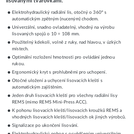
lisovanými tvarovkami.
Elektrohydraulický radiální lis, otočný o 360° s
automatickým zpětným (nuceným) chodem.
Univerzální, snadno ovladatelný, vhodný na výrobu
lisovaných spojů o 10 ÷ 108 mm.
Použitelný kdekoli, volně z ruky, nad hlavou, v úzkých
místech.
Optimální rozložení hmotnosti pro ovládání jednou
rukou.
Ergonomický kryt s prohlubněmi pro uchopení.
Otočné uložení a uchycení lisovacích kleští s
automatickým zajištěním.
Jeden druh lisovacích kleští pro všechny radiální lisy
REMS (mimo REMS Mini-Press ACC).
K pohonu lisovacích kleští/lisovacích kroužků REMS a
vhodných lisovacích kleští/lisovacích ok jiných výrobců.
Signalizace po ukončení lisování.
Elektrohydraulický pohon s osvědčeným univerzálním