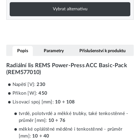
Vybrat alternativu
Popis
Parametry
Příslušenství k produktu
Radiální lis REMS Power-Press ACC Basic-Pack
(REM577010)
Napětí [V]:
230
Příkon [W]:
450
Lisovací spoj [mm]:
10 ÷ 108
tvrdé, polotvrdé a měkké trubky, také tenkostěnné -
průměr [mm]:
10 ÷ 76
měkké opláštěné měděné i tenkostěnné - průměr
[mm]:
10 ÷ 40