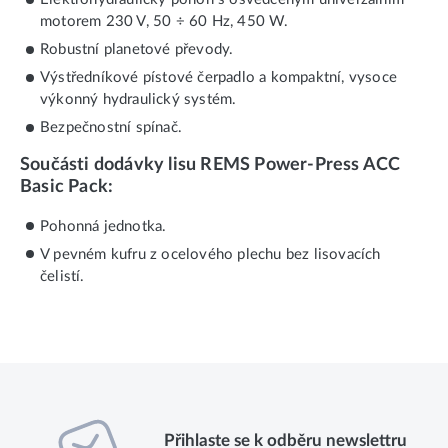
motorem 230 V, 50 ÷ 60 Hz, 450 W.
Robustní planetové převody.
Výstředníkové pístové čerpadlo a kompaktní, vysoce
výkonný hydraulický systém.
Bezpečnostní spínač.
Součásti dodávky lisu REMS Power-Press ACC
Basic Pack:
Pohonná jednotka.
V pevném kufru z ocelového plechu bez lisovacích
čelistí.
Přihlaste se k odběru newslettru