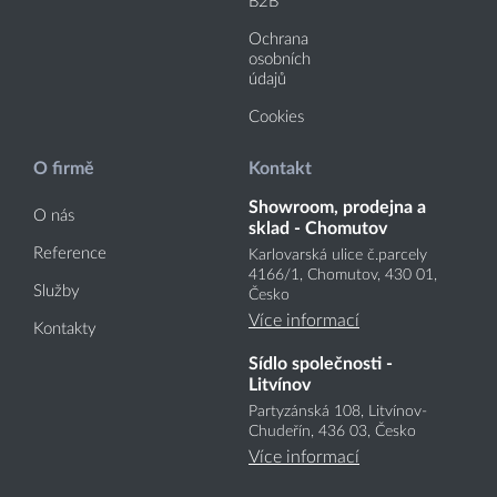
B2B
Ochrana
osobních
údajů
Cookies
O firmě
Kontakt
Showroom, prodejna a
O nás
sklad - Chomutov
Reference
Karlovarská ulice č.parcely
4166
/1
, Chomutov, 430 01,
Služby
Česko
Více informací
Kontakty
Sídlo společnosti -
Litvínov
Partyzánská 108, Litvínov-
Chudeřín, 436 03, Česko
Více informací