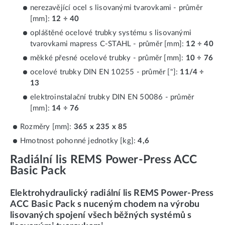
nerezavějící ocel s lisovanými tvarovkami - průměr
[mm]:
12 ÷ 40
opláštěné ocelové trubky systému s lisovanými
tvarovkami mapress C-STAHL - průměr [mm]:
12 ÷ 40
měkké přesné ocelové trubky - průměr [mm]:
10 ÷ 76
ocelové trubky DIN EN 10255 - průměr ["]:
11/4 ÷
13
elektroinstalační trubky DIN EN 50086 - průměr
[mm]:
14 ÷ 76
Rozměry [mm]:
365 x 235 x 85
Hmotnost pohonné jednotky [kg]:
4,6
Radiální lis REMS Power-Press ACC
Basic Pack
Elektrohydraulický radiální lis REMS Power-Press
ACC Basic Pack s nuceným chodem na výrobu
lisovaných spojení všech běžných systémů s