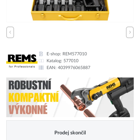
E-shop:
REM577010
Katalog:
577010
EAN:
4039976065887
Prodej skončil