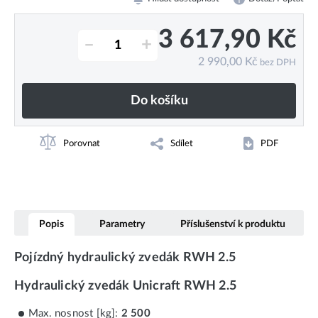
3 617,90
Kč
–
+
2 990,00
Kč
bez DPH
Do košíku
Porovnat
Sdílet
PDF
Popis
Parametry
Příslušenství k produktu
Pojízdný hydraulický zvedák RWH 2.5
Hydraulický zvedák Unicraft RWH 2.5
Max. nosnost [kg]:
2 500