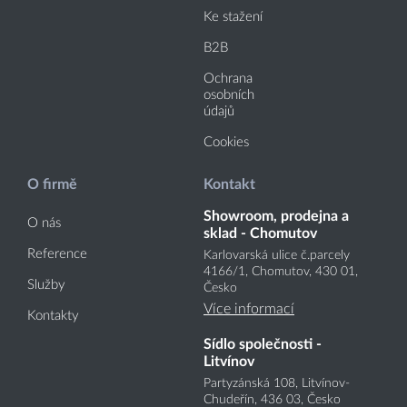
Ke stažení
B2B
Ochrana
osobních
údajů
Cookies
O firmě
Kontakt
Showroom, prodejna a
O nás
sklad - Chomutov
Reference
Karlovarská ulice č.parcely
4166
/1
, Chomutov, 430 01,
Služby
Česko
Více informací
Kontakty
Sídlo společnosti -
Litvínov
Partyzánská 108, Litvínov-
Chudeřín, 436 03, Česko