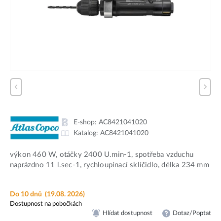
E-shop:
AC8421041020
Katalog:
AC8421041020
výkon 460 W, otáčky 2400 U.min-1, spotřeba vzduchu
naprázdno 11 l.sec-1, rychloupínací sklíčidlo, délka 234 mm
Do 10 dnů
(19.08. 2026)
Dostupnost na pobočkách
Hlídat dostupnost
Dotaz/Poptat