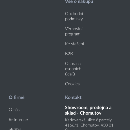
Vše o nákupu
Obchodní
podmínky
Věrnostní
program
Ke stažení
B2B
Ochrana
osobních
údajů
Cookies
O firmě
Kontakt
Showroom, prodejna a
O nás
sklad - Chomutov
Reference
Karlovarská ulice č.parcely
4166
/1
, Chomutov, 430 01,
Služby