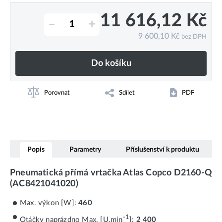
11 616,12
Kč
–
+
9 600,10
Kč
bez DPH
Do košíku
Porovnat
Sdílet
PDF
Popis
Parametry
Příslušenství k produktu
Pneumatická přímá vrtačka Atlas Copco D2160-Q
(AC8421041020)
Max. výkon [W]:
460
-1
Otáčky naprázdno Max. [U.min
]:
2 400