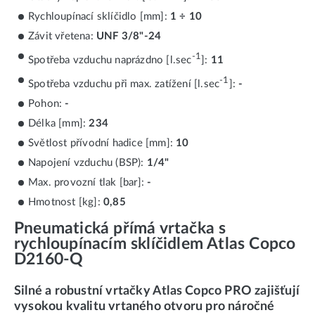
Rychloupínací sklíčidlo [mm]:
1 ÷ 10
Závit vřetena:
UNF 3/8"-24
-1
Spotřeba vzduchu naprázdno [l.sec
]:
11
-1
Spotřeba vzduchu při max. zatížení [l.sec
]:
-
Pohon:
-
Délka [mm]:
234
Světlost přívodní hadice [mm]:
10
Napojení vzduchu (BSP):
1/4"
Max. provozní tlak [bar]:
-
Hmotnost [kg]:
0,85
Pneumatická přímá vrtačka s
rychloupínacím sklíčidlem Atlas Copco
D2160-Q
Silné a robustní vrtačky Atlas Copco PRO zajišťují
vysokou kvalitu vrtaného otvoru pro náročné