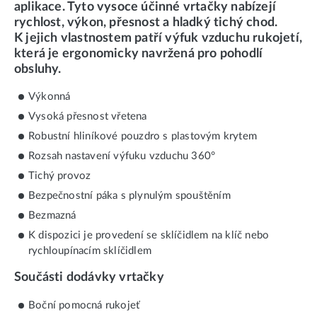
aplikace. Tyto vysoce účinné vrtačky nabízejí
rychlost, výkon, přesnost a hladký tichý chod.
K jejich vlastnostem patří výfuk vzduchu rukojetí,
která je ergonomicky navržená pro pohodlí
obsluhy.
Výkonná
Vysoká přesnost vřetena
Robustní hliníkové pouzdro s plastovým krytem
Rozsah nastavení výfuku vzduchu 360°
Tichý provoz
Bezpečnostní páka s plynulým spouštěním
Bezmazná
K dispozici je provedení se sklíčidlem na klíč nebo
rychloupínacím sklíčidlem
Součásti dodávky vrtačky
Boční pomocná rukojeť