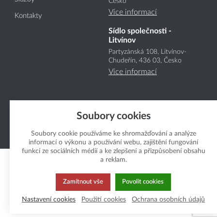
Česko
Více informací
Kontakty
Sídlo společnosti -
Litvínov
Partyzánská 108, Litvínov-
Chudeřín, 436 03, Česko
Více informací
Soubory cookies
Soubory cookie používáme ke shromažďování a analýze
Copyright Boukal.CZ 2026
informací o výkonu a používání webu, zajištění fungování
funkcí ze sociálních médií a ke zlepšení a přizpůsobení obsahu
a reklam.
Zamítnout vše
Povolit cookies
Nastavení cookies
Použití cookies
Ochrana osobních údajů