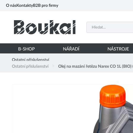
PŘESKOČIT NAVIGACI
O nás
Kontakty
B2B pro firmy
B-SHOP
NÁŘADÍ
NÁSTROJE
Ostatní příslušenství
Ostatní příslušenství
Olej na mazání řetězu Narex CO 1L (BIO