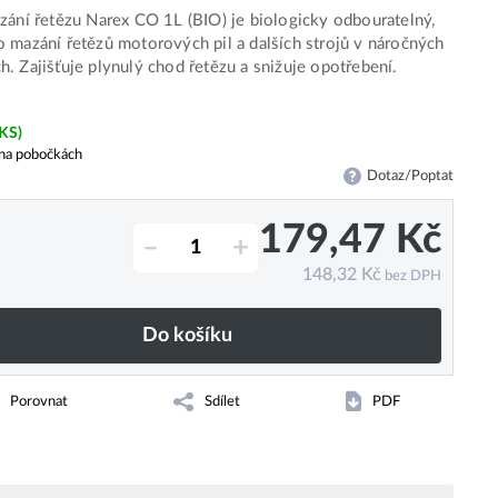
zání řetězu Narex CO 1L (BIO) je biologicky odbouratelný,
 mazání řetězů motorových pil a dalších strojů v náročných
. Zajišťuje plynulý chod řetězu a snižuje opotřebení.
 KS)
na pobočkách
Dotaz/Poptat
179,47
Kč
–
+
148,32
Kč
bez DPH
Do košíku
Porovnat
Sdílet
PDF