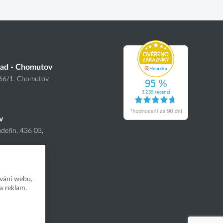
lad - Chomutov
166
/1
, Chomutov,
v
deřín, 436 03,
vání webu,
a reklam.