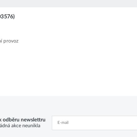
03576)
í provoz
 k odběru newslettru
ádná akce neunikla