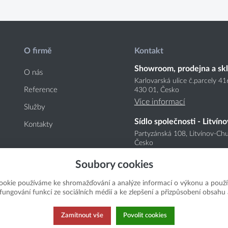
O firmě
Kontakt
Showroom, prodejna a sk
O nás
Karlovarská ulice č.parcely 4
Reference
430 01, Česko
Více informací
Služby
Sídlo společnosti - Litvíno
Kontakty
Partyzánská 108, Litvínov-Chu
Česko
Více informací
Soubory cookies
ookie používáme ke shromažďování a analýze informací o výkonu a použí
í fungování funkcí ze sociálních médií a ke zlepšení a přizpůsobení obsahu 
Zamítnout vše
Povolit cookies