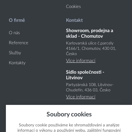
Cookies
O firmě
Kontakt
Showroom, prodejna a
O nás
sklad - Chomutov
Reference
Karlovarská ulice č.parcely
4166
/1
, Chomutov, 430 01,
Služby
Česko
Více informací
Kontakty
Sídlo společnosti -
Litvínov
Partyzánská 108, Litvínov-
Chudeřín, 436 03, Česko
Více informací
Soubory cookies
Soubory cookie používáme ke shromažďování a analýze
informací o výkonu a používání webu, zajištění fungování