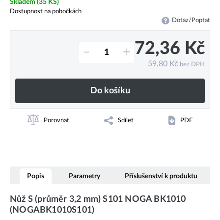
Skladem
(35 KS)
Dostupnost na pobočkách
Dotaz/Poptat
72,36
Kč
–
+
59,80
Kč
bez DPH
Do košíku
Porovnat
Sdílet
PDF
Popis
Parametry
Příslušenství k produktu
Nůž S (průměr 3,2 mm) S101 NOGA BK1010
(NOGABK1010S101)