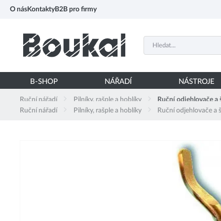
PŘESKOČIT NAVIGACI
O nás
Kontakty
B2B pro firmy
B-SHOP
NÁŘADÍ
NÁSTROJE
Ruční nářadí
Pilníky, rašple a hoblíky
Ruční odjehlovače a 
Ruční nářadí
Pilníky, rašple a hoblíky
Ruční odjehlovače a 