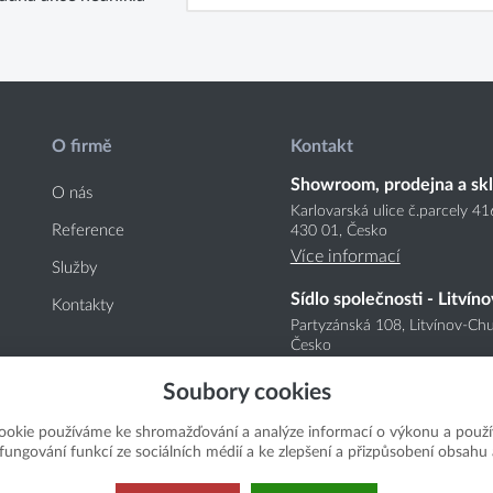
O firmě
Kontakt
Showroom, prodejna a sk
O nás
Karlovarská ulice č.parcely 4
Reference
430 01, Česko
Více informací
Služby
Sídlo společnosti - Litvíno
Kontakty
Partyzánská 108, Litvínov-Chu
Česko
Více informací
Soubory cookies
ookie používáme ke shromažďování a analýze informací o výkonu a použí
í fungování funkcí ze sociálních médií a ke zlepšení a přizpůsobení obsahu 