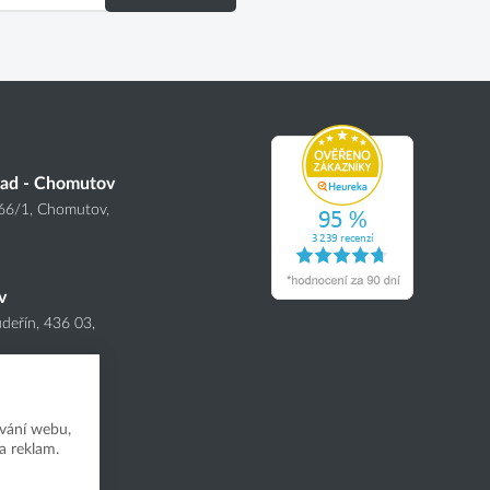
lad - Chomutov
166
/1
, Chomutov,
v
deřín, 436 03,
vání webu,
a reklam.