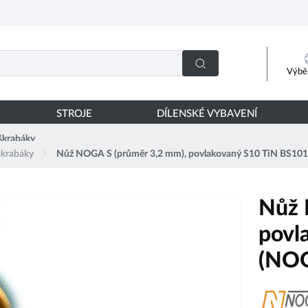
Výběr
STROJE
DÍLENSKÉ VYBAVENÍ
škrabáky
škrabáky
Nůž NOGA S (průměr 3,2 mm), povlakovaný S10 TiN BS1
Nůž 
povl
(NO