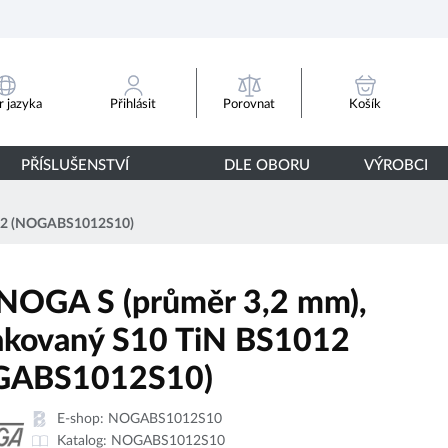
Porovnat
 jazyka
Přihlásit
Košík
PŘÍSLUŠENSTVÍ
DLE OBORU
VÝROBCI
012 (NOGABS1012S10)
NOGA S (průměr 3,2 mm),
akovaný S10 TiN BS1012
GABS1012S10)
E-shop:
NOGABS1012S10
Katalog:
NOGABS1012S10