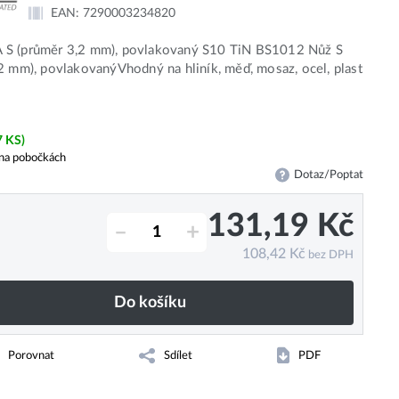
EAN:
7290003234820
S (průměr 3,2 mm), povlakovaný S10 TiN BS1012 Nůž S
2 mm), povlakovanýVhodný na hliník, měď, mosaz, ocel, plast
7 KS)
na pobočkách
Dotaz/Poptat
131,19
Kč
–
+
108,42
Kč
bez DPH
Do košíku
Porovnat
Sdílet
PDF