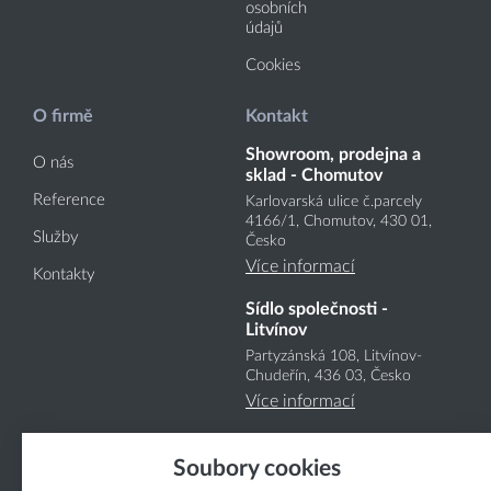
osobních
údajů
Cookies
O firmě
Kontakt
Showroom, prodejna a
O nás
sklad - Chomutov
Reference
Karlovarská ulice č.parcely
4166
/1
, Chomutov, 430 01,
Služby
Česko
Více informací
Kontakty
Sídlo společnosti -
Litvínov
Partyzánská 108, Litvínov-
Chudeřín, 436 03, Česko
Více informací
Soubory cookies