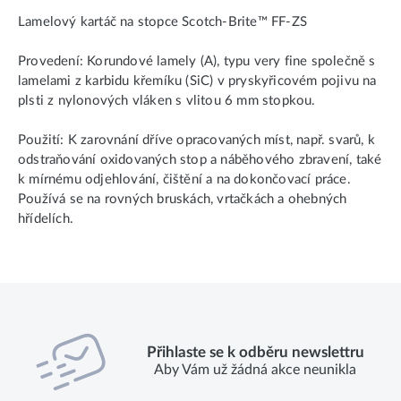
Lamelový kartáč na stopce Scotch-Brite™ FF-ZS
Provedení: Korundové lamely (A), typu very fine společně s
lamelami z karbidu křemíku (SiC) v pryskyřicovém pojivu na
plsti z nylonových vláken s vlitou 6 mm stopkou.
Použití: K zarovnání dříve opracovaných míst, např. svarů, k
odstraňování oxidovaných stop a náběhového zbravení, také
k mírnému odjehlování, čištění a na dokončovací práce.
Používá se na rovných bruskách, vrtačkách a ohebných
hřídelích.
Přihlaste se k odběru newslettru
Aby Vám už žádná akce neunikla