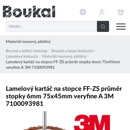
PŘESKOČIT NAVIGACI
Materiál rounový, plstěný
Brusné a leštící nástroje
Brusné a řezací kotouče
Lamelové kotouče
Materiál rounový, plstěný
Lamelový kartáč na stopce FF-ZS průměr stopky 6mm 75x45mm
veryfine A 3M 7100093981
Lamelový kartáč na stopce FF-ZS průměr
stopky 6mm 75x45mm veryfine A 3M
7100093981