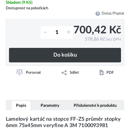
Skladem
(9 KS)
Dostupnost na pobočkách
Dotaz/Poptat
700,42
Kč
–
+
578,86
Kč
bez DPH
Do košíku
Porovnat
Sdílet
PDF
Popis
Parametry
Příslušenství k produktu
Lamelový kartáč na stopce FF-ZS průměr stopky
6mm 75x45mm veryfine A 3M 7100093981