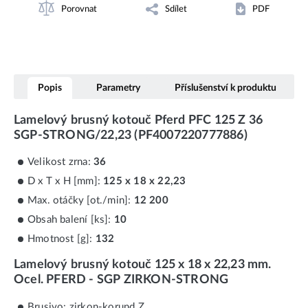
Porovnat
Sdílet
PDF
Popis
Parametry
Příslušenství k produktu
Lamelový brusný kotouč Pferd PFC 125 Z 36
SGP-STRONG/22,23 (PF4007220777886)
Velikost zrna:
36
D x T x H [mm]:
125 x 18 x 22,23
Max. otáčky [ot./min]:
12 200
Obsah balení [ks]:
10
Hmotnost [g]:
132
Lamelový brusný kotouč 125 x 18 x 22,23 mm.
Ocel. PFERD - SGP ZIRKON-STRONG
Brusivo: zirkon-korund Z