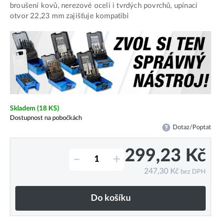
broušení kovů, nerezové oceli i tvrdých povrchů, upínací
otvor 22,23 mm zajišťuje kompatibi
Skladem
(18 KS)
Dostupnost na pobočkách
Dotaz/Poptat
299,23
Kč
–
+
247,30
Kč
bez DPH
Do košíku