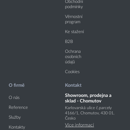
Obchodní
podmínky
Věrnostní
program
Ke stažení
B2B
Ochrana
osobních
údajů
Cookies
O firmě
Kontakt
Showroom, prodejna a
O nás
sklad - Chomutov
Reference
Karlovarská ulice č.parcely
4166
/1
, Chomutov, 430 01,
Služby
Česko
Více informací
Kontakty