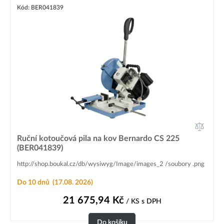
Kód: BER041839
Ruční kotoučová pila na kov Bernardo CS 225
(BER041839)
http://shop.boukal.cz/db/wysiwyg/Image/images_2 /soubory .png
Do 10 dnů
(17.08. 2026)
21 675,94
Kč
/ KS
s DPH
Do košíku