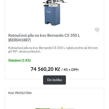
helma. Tyto pomůcky vám zajistí
bezpečnost a ochranu při řezání
kovů.
Kotoučová pila na kov Bernardo CS 350 L
(BER041887)
Kotoučová pila na kov Bernardo CS 350 L nabízí prořez až 60 mm
při 90°, dvourychlostní...
Skladem
(1 KS)
74 560,20
Kč
/ KS
s DPH
Do košíku
Kód: PROX27006