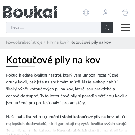
PŘESKOČIT NAVIGACI
Kovoobráběcí stroje
Pily na kov
Kotoučové pily na kov
Kotoučové pily na kov
Pokud hledáte kvalitní nástroj, který vám umožní řezat různé
druhy kovů, pak jste na správném místě. Naše e-shop nabízí
široký výběr kotoučových pil na kov, které jsou praktické a
cenově dostupné. Tyto kotoučové pily si poradí s většinou kovů a
jsou určené pro profesionály i pro amatéry.
Naše nabídka zahrnuje
ruční i stolní kotoučové pily na kov
od těch
nejlepších dodavatelů
, kteří garantují
nejvyšší kvalitu svých strojů.
Tyto pily patří do kategorie
Kovoobráběcích strojů
a nabízejí řadu