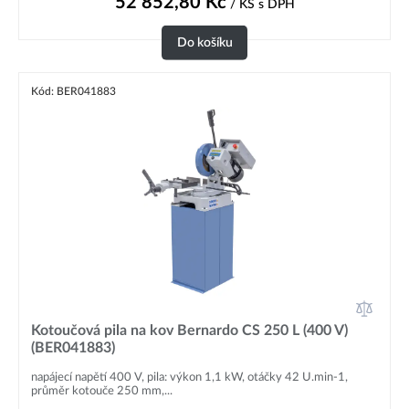
52 852,80
Kč
/ KS
s DPH
Do košíku
Kód: BER041883
Kotoučová pila na kov Bernardo CS 250 L (400 V)
(BER041883)
napájecí napětí 400 V, pila: výkon 1,1 kW, otáčky 42 U.min-1,
průměr kotouče 250 mm,...