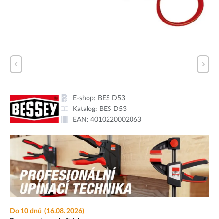
E-shop:
BES D53
Katalog:
BES D53
EAN:
4010220002063
Do 10 dnů
(16.08. 2026)