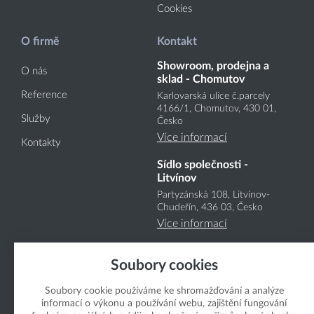
Cookies
O firmě
Kontakt
Showroom, prodejna a
O nás
sklad - Chomutov
Reference
Karlovarská ulice č.parcely
4166
/1
, Chomutov, 430 01,
Služby
Česko
Více informací
Kontakty
Sídlo společnosti -
Litvínov
Partyzánská 108, Litvínov-
Chudeřín, 436 03, Česko
Více informací
Soubory cookies
Soubory cookie používáme ke shromažďování a analýze
informací o výkonu a používání webu, zajištění fungování