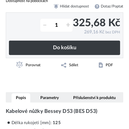
Dostupnost na pobočkách
Hlídat dostupnost
Dotaz/Poptat
325,68
Kč
–
+
269,16
Kč
bez DPH
Do košíku
Porovnat
Sdílet
PDF
Popis
Parametry
Příslušenství k produktu
Kabelové nůžky Bessey D53 (BES D53)
Délka rukojeti [mm]:
125