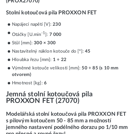
(PROX27070)
Stolní kotoučová pila PROXXON FET
Napájecí napětí [V]:
230
-1
Otáčky [U.min
]:
7 000
Stůl [mm]:
300 × 300
Nastavitelný náklon kotouče do [°]:
45
Hloubka řezu [mm]:
1 ÷ 22
Výměnné kotouče velikosti [mm]:
50 ÷ 85 (s 10 mm
otvorem)
Hmotnost [kg]:
6
Jemná stolní kotoučová pila
PROXXON FET (27070)
Modelářská stolní kotoučová pila PROXXON FET
s pilovým kotoučem 50 - 85 mm a možností
jemného nastavení podélného dorazu po 1/10 mm
pro přesné a rovné řezy!