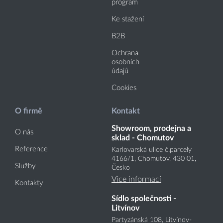
program
Ke stažení
B2B
Ochrana
osobních
údajů
Cookies
O firmě
Kontakt
Showroom, prodejna a
O nás
sklad - Chomutov
Reference
Karlovarská ulice č.parcely
4166
/1
, Chomutov, 430 01,
Služby
Česko
Více informací
Kontakty
Sídlo společnosti -
Litvínov
Partyzánská 108, Litvínov-