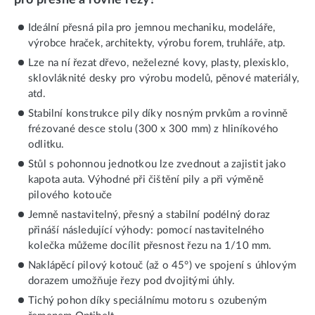
Ideální přesná pila pro jemnou mechaniku, modeláře,
výrobce hraček, architekty, výrobu forem, truhláře, atp.
Lze na ní řezat dřevo, neželezné kovy, plasty, plexisklo,
sklovláknité desky pro výrobu modelů, pěnové materiály,
atd.
Stabilní konstrukce pily díky nosným prvkům a rovinně
frézované desce stolu (300 x 300 mm) z hliníkového
odlitku.
Stůl s pohonnou jednotkou lze zvednout a zajistit jako
kapota auta. Výhodné při čištění pily a při výměně
pilového kotouče
Jemně nastavitelný, přesný a stabilní podélný doraz
přináší následující výhody: pomocí nastavitelného
kolečka můžeme docílit přesnost řezu na 1/10 mm.
Naklápěcí pilový kotouč (až o 45°) ve spojení s úhlovým
dorazem umožňuje řezy pod dvojitými úhly.
Tichý pohon díky speciálnímu motoru s ozubeným