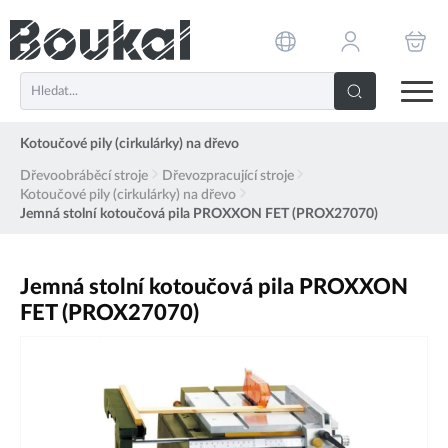
PŘESKOČIT NAVIGACI
Kotoučové pily (cirkulárky) na dřevo
Dřevoobráběcí stroje
Dřevozpracující stroje
Kotoučové pily (cirkulárky) na dřevo
Jemná stolní kotoučová pila PROXXON FET (PROX27070)
Jemná stolní kotoučová pila PROXXON
FET (PROX27070)