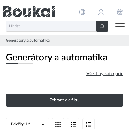
PŘESKOČIT NAVIGACI
Generátory a automatika
Generátory a automatika
Všechny kategorie
Zobrazit dle filtru
Položky:
12