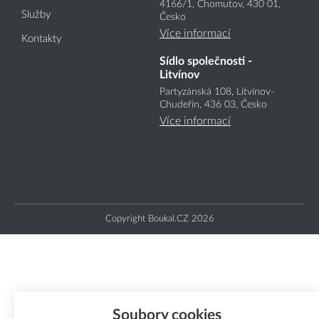
4166
/1
, Chomutov, 430 01,
Služby
Česko
Více informací
Kontakty
Sídlo společnosti -
Litvínov
Partyzánská 108, Litvínov-
Chudeřín, 436 03, Česko
Více informací
Copyright Boukal.CZ 2026
Soubory cookies