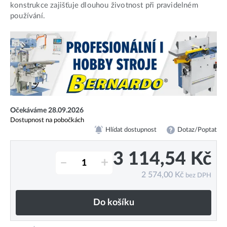
konstrukce zajišťuje dlouhou životnost při pravidelném
používání.
Očekáváme 28.09.2026
Dostupnost na pobočkách
Hlídat dostupnost
Dotaz/Poptat
3 114,54
Kč
–
+
2 574,00
Kč
bez DPH
Do košíku