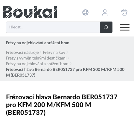
PŘESKOČIT NAVIGACI
Frézy na odjehlování a srážení hran
Frézovací nástroje
Frézy na kov
Frézy s vyměnitelnými destičkami
Frézy na odjehlování a srážení hran
Frézovací hlava Bernardo BER051737 pro KFM 200 M/KFM 500
M (BER051737)
Frézovací hlava Bernardo BER051737
pro KFM 200 M/KFM 500 M
(BER051737)