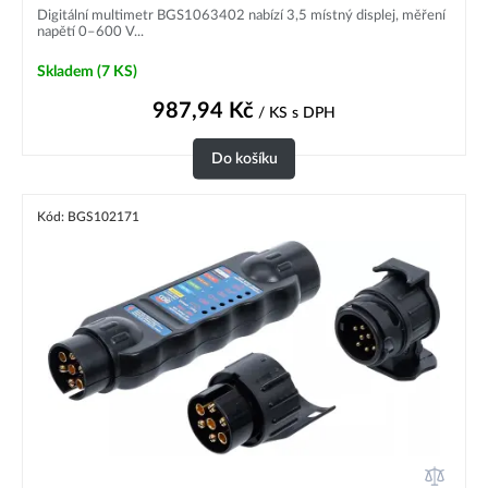
Digitální multimetr BGS1063402 nabízí 3,5 místný displej, měření
napětí 0–600 V...
Skladem
(7 KS)
987,94
Kč
/ KS
s DPH
Do košíku
Kód: BGS102171