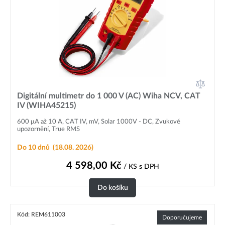
Digitální multimetr do 1 000 V (AC) Wiha NCV, CAT
IV (WIHA45215)
600 μA až 10 A, CAT IV, mV, Solar 1000V - DC, Zvukové
upozornění, True RMS
Do 10 dnů
(18.08. 2026)
4 598,00
Kč
/ KS
s DPH
Do košíku
Kód: REM611003
Doporučujeme