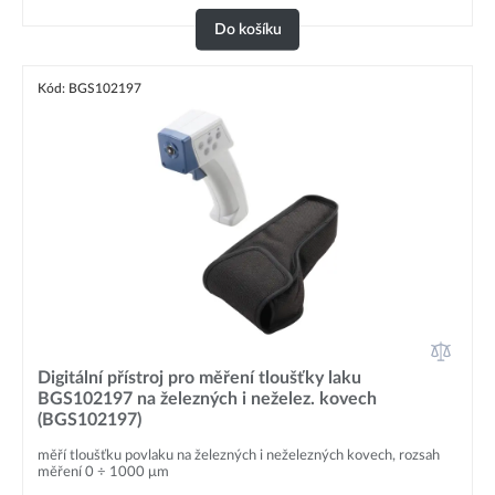
Do košíku
Kód: BGS102197
Digitální přístroj pro měření tloušťky laku
BGS102197 na železných i neželez. kovech
(BGS102197)
měří tloušťku povlaku na železných i neželezných kovech, rozsah
měření 0 ÷ 1000 μm