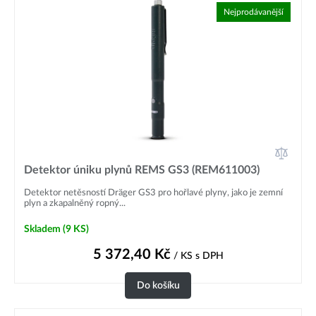
Nejprodávanější
Detektor úniku plynů REMS GS3 (REM611003)
Detektor netěsností Dräger GS3 pro hořlavé plyny, jako je zemní
plyn a zkapalněný ropný...
Skladem
(9 KS)
5 372,40
Kč
/ KS
s DPH
Do košíku