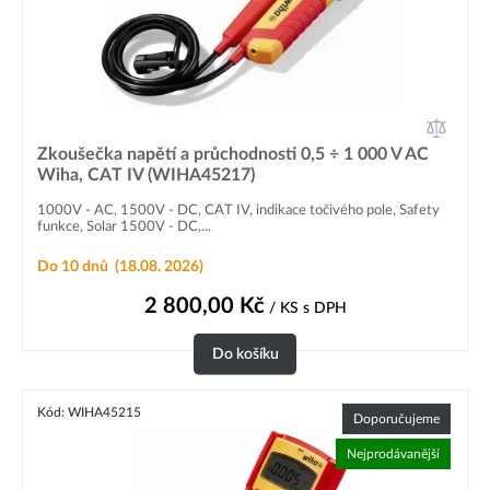
Zkoušečka napětí a průchodnosti 0,5 ÷ 1 000 V AC
Wiha, CAT IV (WIHA45217)
1000V - AC, 1500V - DC, CAT IV, indikace točivého pole, Safety
funkce, Solar 1500V - DC,...
Do 10 dnů
(18.08. 2026)
2 800,00
Kč
/ KS
s DPH
Do košíku
Kód: WIHA45215
Doporučujeme
Nejprodávanější