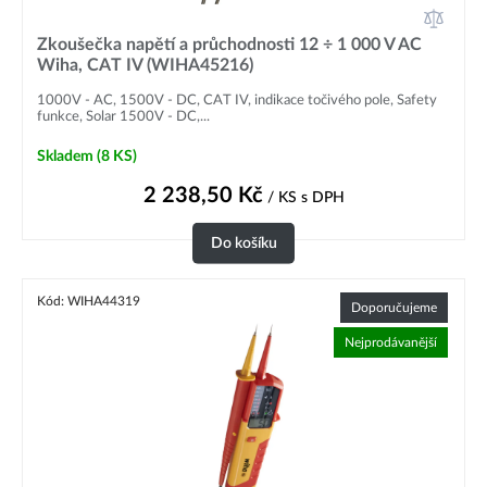
Zkoušečka napětí a průchodnosti 12 ÷ 1 000 V AC
Wiha, CAT IV (WIHA45216)
1000V - AC, 1500V - DC, CAT IV, indikace točivého pole, Safety
funkce, Solar 1500V - DC,...
Skladem
(8 KS)
2 238,50
Kč
/ KS
s DPH
Do košíku
Kód: WIHA44319
Doporučujeme
Nejprodávanější