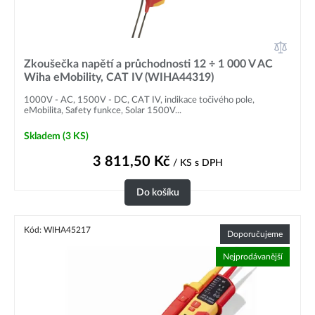
Zkoušečka napětí a průchodnosti 12 ÷ 1 000 V AC
Wiha eMobility, CAT IV (WIHA44319)
1000V - AC, 1500V - DC, CAT IV, indikace točivého pole,
eMobilita, Safety funkce, Solar 1500V...
Skladem
(3 KS)
3 811,50
Kč
/ KS
s DPH
Do košíku
Kód: WIHA45217
Doporučujeme
Nejprodávanější