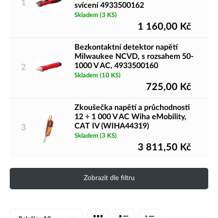
1
svícení 4933500162
Skladem
(3 KS)
1 160,00
Kč
Bezkontaktní detektor napětí
Milwaukee NCVD, s rozsahem 50-
1000 V AC, 4933500160
2
Skladem
(10 KS)
725,00
Kč
Zkoušečka napětí a průchodnosti
12 ÷ 1 000 V AC Wiha eMobility,
CAT IV (WIHA44319)
3
Skladem
(3 KS)
3 811,50
Kč
Zobrazit dle filtru