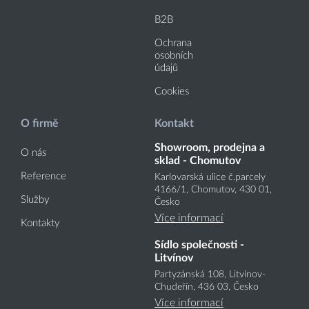
B2B
Ochrana
osobních
údajů
Cookies
O firmě
Kontakt
Showroom, prodejna a
O nás
sklad - Chomutov
Reference
Karlovarská ulice č.parcely
4166
/1
, Chomutov, 430 01,
Služby
Česko
Více informací
Kontakty
Sídlo společnosti -
Litvínov
Partyzánská 108, Litvínov-
Chudeřín, 436 03, Česko
Více informací