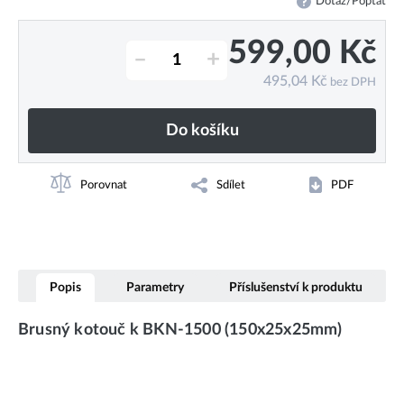
Dotaz/Poptat
599,00
Kč
–
+
495,04
Kč
bez DPH
Do košíku
Porovnat
Sdílet
PDF
Popis
Parametry
Příslušenství k produktu
Brusný kotouč k BKN-1500 (150x25x25mm)