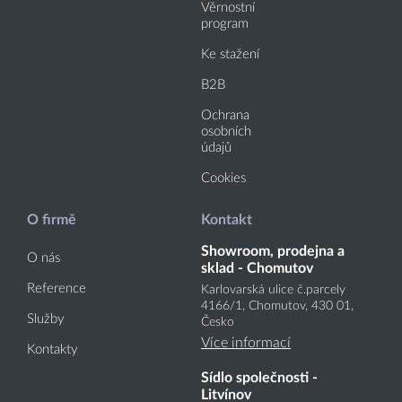
Věrnostní
program
Ke stažení
B2B
Ochrana
osobních
údajů
Cookies
O firmě
Kontakt
Showroom, prodejna a
O nás
sklad - Chomutov
Reference
Karlovarská ulice č.parcely
4166
/1
, Chomutov, 430 01,
Služby
Česko
Více informací
Kontakty
Sídlo společnosti -
Litvínov