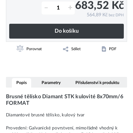
683,52
Kč
–
+
564,89
Kč
bez DPH
Do košíku
Porovnat
Sdílet
PDF
Popis
Parametry
Příslušenství k produktu
Brusné tělísko Diamant STK kulovité 8x70mm/6
FORMAT
Diamantové brusné tělísko, kulový tvar
Provedení: Galvanické povrstvení, mimořádně vhodný k