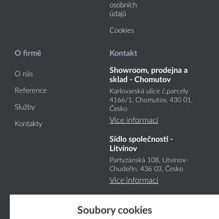
osobních
údajů
Cookies
O firmě
Kontakt
Showroom, prodejna a
O nás
sklad - Chomutov
Reference
Karlovarská ulice č.parcely
4166
/1
, Chomutov, 430 01,
Služby
Česko
Více informací
Kontakty
Sídlo společnosti -
Litvínov
Partyzánská 108, Litvínov-
Chudeřín, 436 03, Česko
Více informací
Soubory cookies