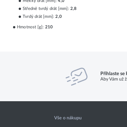
Měkký drát [mm]:
4,0
Středně tvrdý drát [mm]:
2,8
Tvrdý drát [mm]:
2,0
Hmotnost [g]:
210
Přihlaste se
Aby Vám už ž
Vše o nákupu