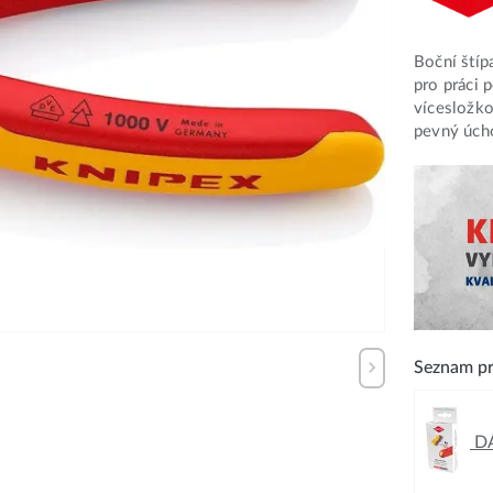
Boční ští
pro práci 
vícesložko
pevný úcho
Seznam pr
DÁ