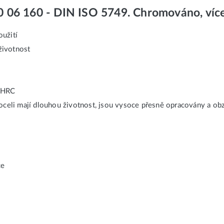
0 06 160 - DIN ISO 5749. Chromováno, víc
užití
 životnost
2 HRC
oceli mají dlouhou životnost, jsou vysoce přesně opracovány a obz
ce