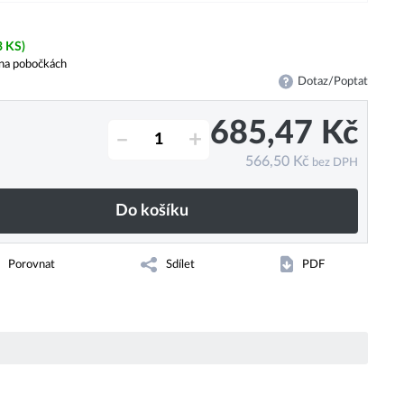
3 KS)
na pobočkách
Dotaz/Poptat
685,47
Kč
–
+
566,50
Kč
bez DPH
Do košíku
Porovnat
Sdílet
PDF