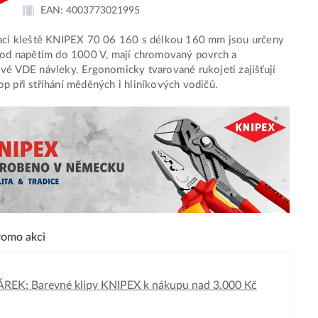
EAN:
4003773021995
pací kleště KNIPEX 70 06 160 s délkou 160 mm jsou určeny
pod napětím do 1000 V, mají chromovaný povrch a
vé VDE návleky. Ergonomicky tvarované rukojeti zajišťují
p při stříhání měděných i hliníkových vodičů.
omo akci
REK: Barevné klipy KNIPEX k nákupu nad 3.000 Kč