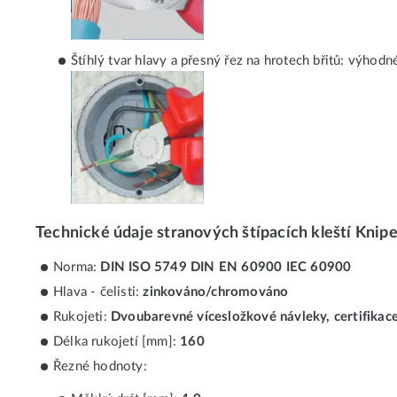
Štíhlý tvar hlavy a přesný řez na hrotech břitů: výhodn
Technické údaje stranových štípacích kleští Knip
Norma:
DIN ISO 5749 DIN EN 60900 IEC 60900
Hlava - čelisti:
zinkováno/chromováno
Rukojeti:
Dvoubarevné vícesložkové návleky, certifikac
Délka rukojetí [mm]:
160
Řezné hodnoty: