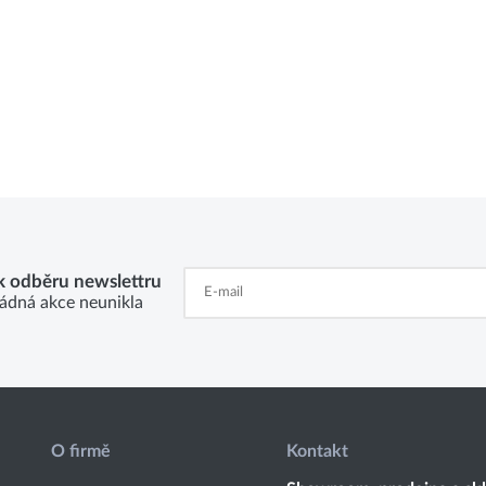
 k odběru newslettru
ádná akce neunikla
O firmě
Kontakt