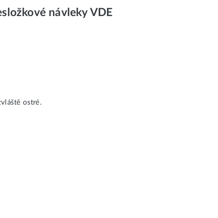
esložkové návleky VDE
vláště ostré.