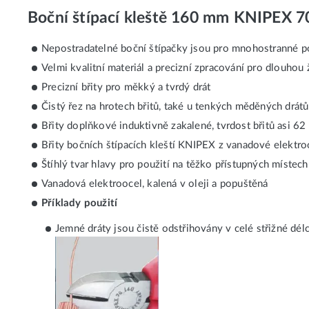
Boční štípací kleště 160 mm KNIPEX 7
Nepostradatelné boční štípačky jsou pro mnohostranné po
Velmi kvalitní materiál a precizní zpracování pro dlouhou
Precizní břity pro měkký a tvrdý drát
Čistý řez na hrotech břitů, také u tenkých měděných drátů
Břity doplňkové induktivně zakalené, tvrdost břitů asi 6
Břity bočních štípacích kleští KNIPEX z vanadové elektro
Štíhlý tvar hlavy pro použití na těžko přístupných místech
Vanadová elektroocel, kalená v oleji a popuštěná
Příklady použití
Jemné dráty jsou čistě odstřihovány v celé střižné dél