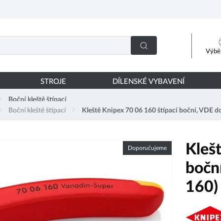
Výběr
STROJE
DÍLENSKÉ VYBAVENÍ
Boční kleště štípací
Boční kleště štípací
Kleště Knipex 70 06 160 štípací boční, VDE d
Kleš
Doporučujeme
bočn
160)