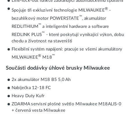
Line-lock-out funkce zabraňující automatickému spuštění
®
Spojuje tři exkluzivní technologie MILWAUKEE
-
™
bezuhlíkový motor POWERSTATE
, akumulátor
™
REDLITHIUM
a inteligentní hardware a software
™
REDLINK PLUS
- které poskytují vynikající výkon, dobu
chodu a životnost na staveništi
Flexibilní systém napájení: pracuje se všemi akumulátory
®
™
MILWAUKEE
M18
Součásti dodávky úhlové brusky Milwaukee
2x akumulátor M18 B5 5,0 Ah
Nabíječka 12-18 FC
Heavy Duty Kufr
ZDARMA servisní plošné světlo Milwaukee M18ALIS-0
+ červená vesta Milwaukee