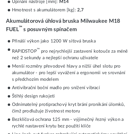
Upínání nástroje [mm]:
M14
Hmotnost s akumulátorem [kg]:
2,7
Akumulátorová úhlová bruska Milwaukee M18
™
FUEL
s posuvným spínačem
Přináší výkon jako 1200 W síťová bruska
™
RAPIDSTOP
pro nejrychlejší zastavení kotouče za méně
než 2 sekundy a nejlepší ochranu uživatele
Menší rozměry převodové hlavy a nižší úhel slotu pro
akumulátor - pro lepší vyvážení a ergonomii ve srovnání
s předchozím modelem
Antivibrační boční madlo pro snížení vibrací
Štíhlý design rukojeti
Odnímatelný protiprachový kryt brání pronikání úlomků,
čímž prodlužuje životnost motoru
Bezklíčová ochrana 125 mm - výjimečný řezný výkon a
rychlé nastavení krytu bez použití klíče