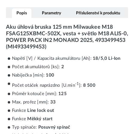
Popis
Parametry
Příslušenství k produktu
Aku úhlová bruska 125 mm Milwaukee M18
FSAG125XBMC-502X, vesta + světlo M18 ALIS-0,
POWER PACK IN2 MONAKO 2025, 4933499453
(MI4933499453)
Napětí [V] / Kapacita akumulátoru [Ah]:
18/5,0 Li-Ion
Počet akumulátorů [ks]:
2
Nabíječka [min]:
100
-1
Počet otáček naprázdno [U.min
]:
8 500
Průměr kotouče [mm]:
125
Max. prořez [mm]:
33
Funkce
Line lock out
Funkce
Měkký start
Typ spínače:
Posuvný spínač