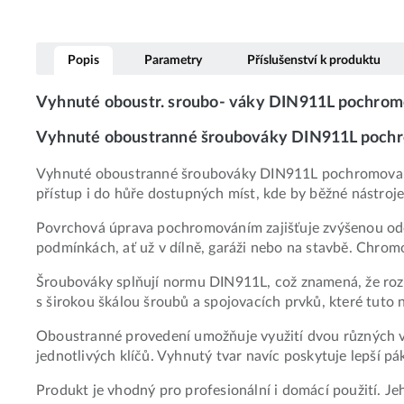
Popis
Parametry
Příslušenství k produktu
Vyhnuté oboustr. sroubo- váky DIN911L pochro
Vyhnuté oboustranné šroubováky DIN911L pochro
Vyhnuté oboustranné šroubováky DIN911L pochromované 
přístup i do hůře dostupných míst, kde by běžné nástroje 
Povrchová úprava pochromováním zajišťuje zvýšenou odol
podmínkách, ať už v dílně, garáži nebo na stavbě. Chrom
Šroubováky splňují normu DIN911L, což znamená, že roz
s širokou škálou šroubů a spojovacích prvků, které tuto 
Oboustranné provedení umožňuje využití dvou různých veli
jednotlivých klíčů. Vyhnutý tvar navíc poskytuje lepší p
Produkt je vhodný pro profesionální i domácí použití. J