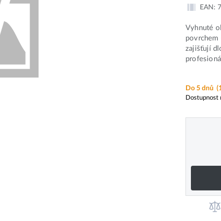
EAN:
Vyhnuté o
povrchem u
zajišťují 
profesioná
Do 5 dnů
(
Dostupnost 