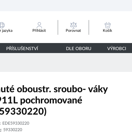
Porovnat
 jazyka
Přihlásit
Košík
PŘÍSLUŠENSTVÍ
DLE OBORU
VÝROBCI
uté oboustr. sroubo- váky
11L pochromované
59330220)
p:
EDE59330220
g:
59330220