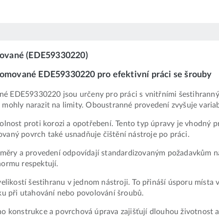
mované (EDE59330220)
mované EDE59330220 pro efektivní práci se šrouby
EDE59330220 jsou určeny pro práci s vnitřními šestihranný
mohly narazit na limity. Oboustranné provedení zvyšuje variabil
nost proti korozi a opotřebení. Tento typ úpravy je vhodný 
ovaný povrch také usnadňuje čištění nástroje po práci.
měry a provedení odpovídají standardizovaným požadavkům na 
normu respektují.
kostí šestihranu v jednom nástroji. To přináší úsporu místa v 
áku při utahování nebo povolování šroubů.
eho konstrukce a povrchová úprava zajišťují dlouhou životnost 