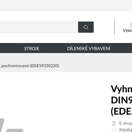
Výběr
STROJE
DÍLENSKÉ VYBAVENÍ
1L pochromované (EDE59330220)
Vyhn
DIN9
(EDE
E-sho
Katalo