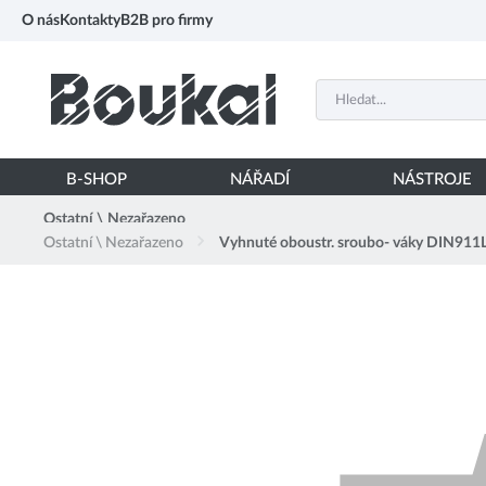
PŘESKOČIT NAVIGACI
O nás
Kontakty
B2B pro firmy
B-SHOP
NÁŘADÍ
NÁSTROJE
Ostatní \ Nezařazeno
Ostatní \ Nezařazeno
Vyhnuté oboustr. sroubo- váky DIN91