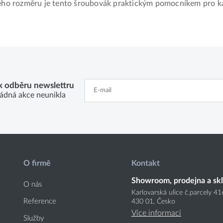
o rozměru je tento šroubovák praktickým pomocníkem pro kaž
 k odběru newslettru
ádná akce neunikla
O firmě
Kontakt
Showroom, prodejna a sk
O nás
Karlovarská ulice č.parcely 4
Reference
430 01, Česko
Více informací
Služby