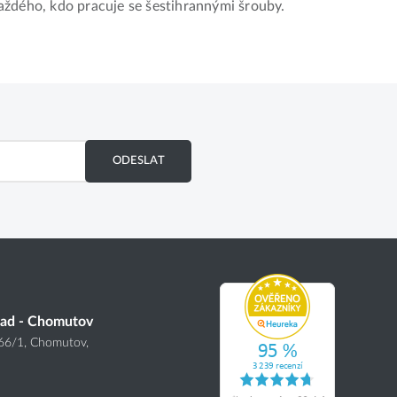
dého, kdo pracuje se šestihrannými šrouby.
ODESLAT
lad - Chomutov
166
/1
, Chomutov,