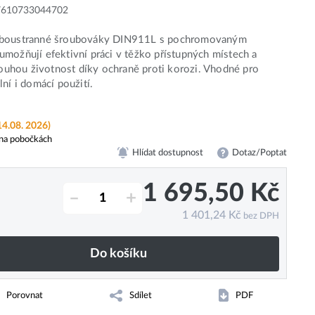
7610733044702
boustranné šroubováky DIN911L s pochromovaným
možňují efektivní práci v těžko přístupných místech a
dlouhou životnost díky ochraně proti korozi. Vhodné pro
lní i domácí použití.
14.08. 2026)
na pobočkách
Hlídat dostupnost
Dotaz/Poptat
1 695,50
Kč
–
+
1 401,24
Kč
bez DPH
Do košíku
Porovnat
Sdílet
PDF