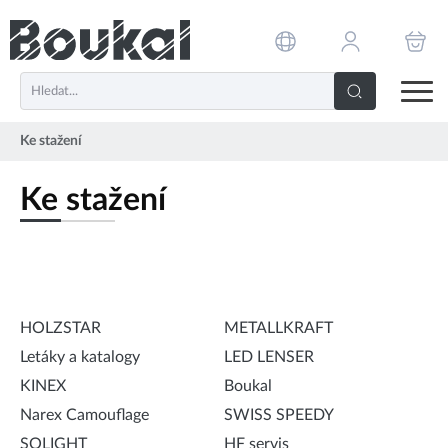
PŘESKOČIT NAVIGACI
Ke stažení
Ke stažení
HOLZSTAR
METALLKRAFT
Letáky a katalogy
LED LENSER
KINEX
Boukal
Narex Camouflage
SWISS SPEEDY
SOLIGHT
HF servis