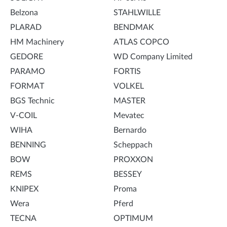
Belzona
STAHLWILLE
PLARAD
BENDMAK
HM Machinery
ATLAS COPCO
GEDORE
WD Company Limited
PARAMO
FORTIS
FORMAT
VOLKEL
BGS Technic
MASTER
V-COIL
Mevatec
WIHA
Bernardo
BENNING
Scheppach
BOW
PROXXON
REMS
BESSEY
KNIPEX
Proma
Wera
Pferd
TECNA
OPTIMUM