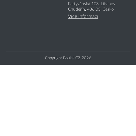
Partyzánská 108, Litvínov-
Chudeřín, 436 03, Česko
Více informací
Copyright Boukal.CZ 2026