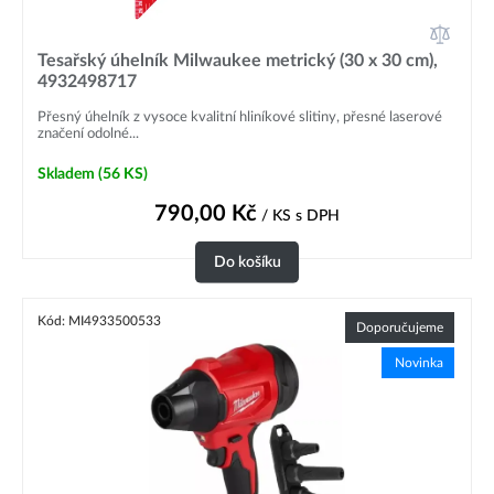
Tesařský úhelník Milwaukee metrický (30 x 30 cm),
4932498717
Přesný úhelník z vysoce kvalitní hliníkové slitiny, přesné laserové
značení odolné...
Skladem
(56 KS)
790,00
Kč
/ KS
s DPH
Do košíku
Kód: MI4933500533
Doporučujeme
Novinka