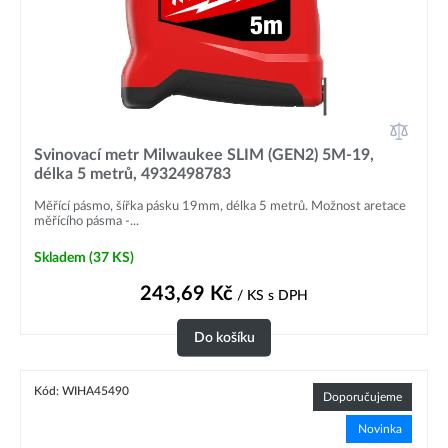
Svinovací metr Milwaukee SLIM (GEN2) 5M-19,
délka 5 metrů, 4932498783
Měřící pásmo, šířka pásku 19mm, délka 5 metrů. Možnost aretace
měřícího pásma -...
Skladem
(37 KS)
243,69
Kč
/ KS
s DPH
Do košíku
Kód: WIHA45490
Doporučujeme
Novinka