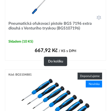
Pneumatická ofukovací pistole BGS 7196 extra
dlouhá s Venturiho tryskou (BGS107196)
Skladem
(10 KS)
667,92
Kč
/ KS
s DPH
Do košíku
Kód: BGS104881
Doporučujeme
Novinka