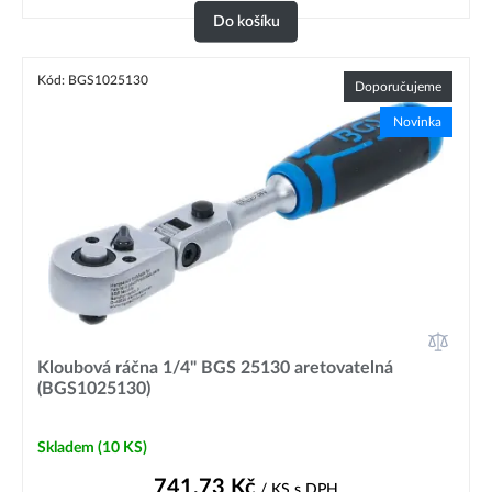
Do košíku
Kód: BGS1025130
Doporučujeme
Novinka
Kloubová ráčna 1/4" BGS 25130 aretovatelná
(BGS1025130)
Skladem
(10 KS)
741,73
Kč
/ KS
s DPH