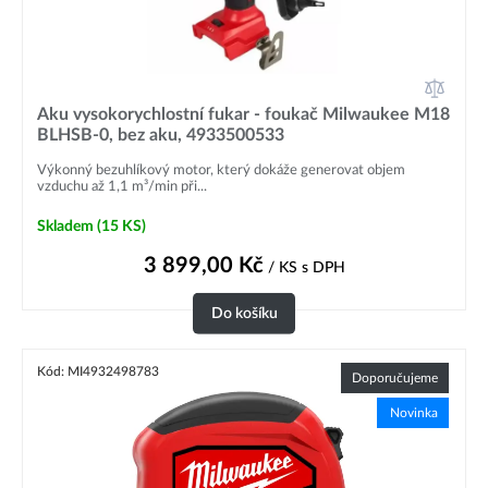
Aku vysokorychlostní fukar - foukač Milwaukee M18
BLHSB-0, bez aku, 4933500533
Výkonný bezuhlíkový motor, který dokáže generovat objem
vzduchu až 1,1 m³/min při...
Skladem
(15 KS)
3 899,00
Kč
/ KS
s DPH
Do košíku
Kód: MI4932498783
Doporučujeme
Novinka