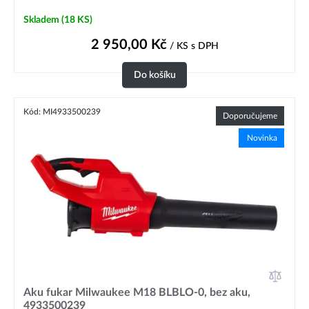
Skladem
(18 KS)
2 950,00
Kč
/ KS
s DPH
Do košíku
Kód: MI4933500239
Doporučujeme
Novinka
Aku fukar Milwaukee M18 BLBLO-0, bez aku,
4933500239