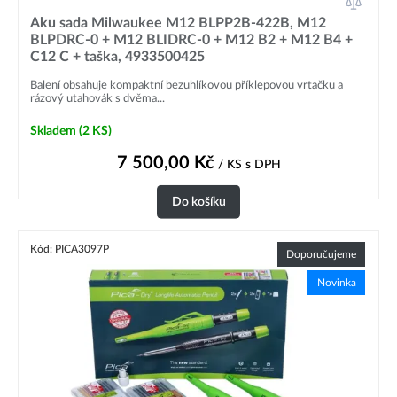
Aku sada Milwaukee M12 BLPP2B-422B, M12
BLPDRC-0 + M12 BLIDRC-0 + M12 B2 + M12 B4 +
C12 C + taška, 4933500425
Balení obsahuje kompaktní bezuhlíkovou příklepovou vrtačku a
rázový utahovák s dvěma...
Skladem
(2 KS)
7 500,00
Kč
/ KS
s DPH
Do košíku
Kód: PICA3097P
Doporučujeme
Novinka