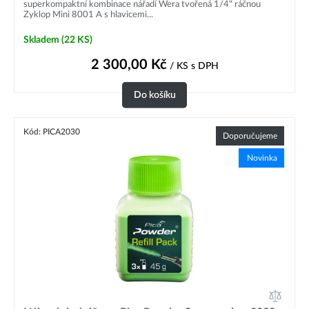
superkompaktní kombinace nářadí Wera tvořená 1/4" ráčnou
Zyklop Mini 8001 A s hlavicemi...
Skladem
(22 KS)
2 300,00
Kč
/ KS
s DPH
Do košíku
Kód: PICA2030
Doporučujeme
Novinka