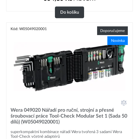
Do košíku
Kód: W05049020001
Doporučujeme
Novinka
Wera 049020 Nářadí pro ruční, strojní a přesné
šroubovací práce Tool-Check Modular Set 1 (Sada 50
dílů) (W05049020001)
superkompaktní kombinace nářadí Wera tvořená 3 sadami Wera
Tool-Check včetně adaptérů