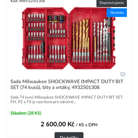
Kód: MI4932501308
Doporučujeme
Novinka
Sada Milwaukee SHOCKWAVE IMPACT DUTY BIT
SET (74 kusů), bity a vrtáky, 4932501308
Sada 74 kusů Milwaukee SHOCKWAVE IMPACT DUTY BIT SET
PH, PZ a TX je navržena pro náročné...
Skladem
(28 KS)
2 600,00
Kč
/ KS
s DPH
Do košíku