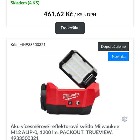
Skladem
(4 KS)
461,62
Kč
/ KS
s DPH
Do košíku
Kód: MI4933500321
Doporučujeme
Novinka
Aku vícesměrové reflektorové světlo Milwaukee
M12 ALIP-0, 1200 lm, PACKOUT, TRUEVIEW,
4933500321