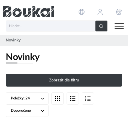
PŘESKOČIT NAVIGACI
Novinky
Novinky
Zobrazit dle filtru
Položky:
24
Doporučené