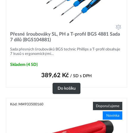
Přesné šroubováky SL, PH a T-profil BGS 4881 Sada
7 dílů (BGS104881)
Sada přesných šroubováků BGS technic Phillips a T-profil obsahuje
7 kusů s ergonomickými...
Skladem
(4 SD)
389,62
Kč
/ SD
s DPH
Do košíku
Kód: MI4933500160
Doporučujeme
Novinka