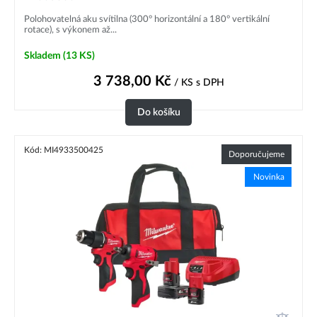
Polohovatelná aku svítilna (300° horizontální a 180° vertikální
rotace), s výkonem až...
Skladem
(13 KS)
3 738,00
Kč
/ KS
s DPH
Do košíku
Kód: MI4933500425
Doporučujeme
Novinka