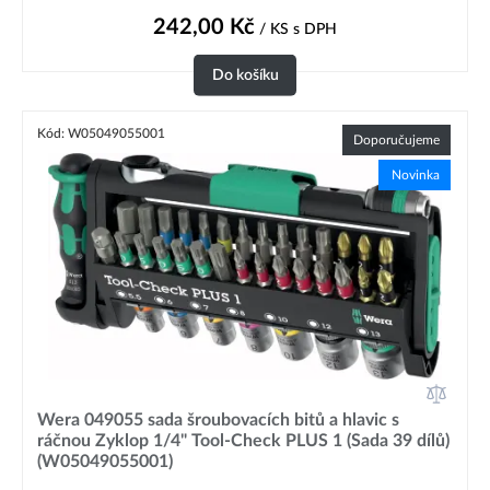
242,00
Kč
/ KS
s DPH
Do košíku
Kód: W05049055001
Doporučujeme
Novinka
Wera 049055 sada šroubovacích bitů a hlavic s
ráčnou Zyklop 1/4" Tool-Check PLUS 1 (Sada 39 dílů)
(W05049055001)