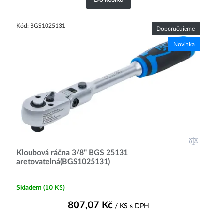
Kód: BGS1025131
Doporučujeme
Novinka
Kloubová ráčna 3/8" BGS 25131
aretovatelná(BGS1025131)
Skladem
(10 KS)
807,07
Kč
/ KS
s DPH