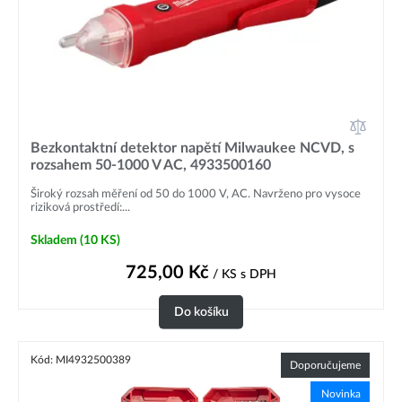
Bezkontaktní detektor napětí Milwaukee NCVD, s
rozsahem 50-1000 V AC, 4933500160
Široký rozsah měření od 50 do 1000 V, AC. Navrženo pro vysoce
riziková prostředí:...
Skladem
(10 KS)
725,00
Kč
/ KS
s DPH
Do košíku
Kód: MI4932500389
Doporučujeme
Novinka