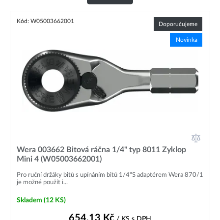
Kód: W05003662001
Doporučujeme
Novinka
Wera 003662 Bitová ráčna 1/4" typ 8011 Zyklop
Mini 4 (W05003662001)
Pro ruční držáky bitů s upínáním bitů 1/4"S adaptérem Wera 870/1
je možné použít i...
Skladem
(12 KS)
654,13
Kč
/ KS
s DPH