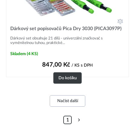
Dárkový set popisovačů Pica Dry 3030 (PICA3097P)
Dárkový set obsahuje 21 dílů - univerzální značkovač s
vyměnitelnou tuhou, praktické...
Skladem
(4 KS)
847,00
Kč
/ KS
s DPH
Do košíku
Načíst další
1