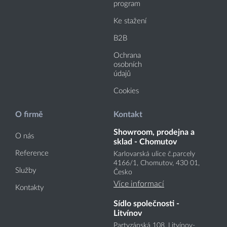
program
Ke stažení
B2B
Ochrana
osobních
údajů
Cookies
O firmě
Kontakt
Showroom, prodejna a
O nás
sklad - Chomutov
Reference
Karlovarská ulice č.parcely
4166
/1
, Chomutov, 430 01,
Služby
Česko
Více informací
Kontakty
Sídlo společnosti -
Litvínov
Partyzánská 108, Litvínov-