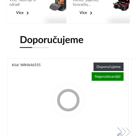
VDE nástroje a
Kleště, páječky,
nářadí
lisovačky...
Více
Více
Doporučujeme
Kód: WIHA46555
Doporučujeme
Nejprodávanější