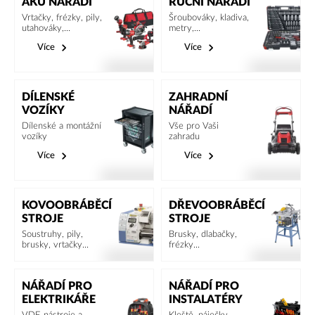
AKU NÁŘADÍ
RUČNÍ NÁŘADÍ
Vrtačky, frézky, pily,
Šroubováky, kladiva,
utahováky,...
metry,...
Více
Více
DÍLENSKÉ
ZAHRADNÍ
VOZÍKY
NÁŘADÍ
Dílenské a montážní
Vše pro Vaši
vozíky
zahradu
Více
Více
KOVOOBRÁBĚCÍ
DŘEVOOBRÁBĚCÍ
STROJE
STROJE
Soustruhy, pily,
Brusky, dlabačky,
brusky, vrtačky...
frézky...
NÁŘADÍ PRO
NÁŘADÍ PRO
ELEKTRIKÁŘE
INSTALATÉRY