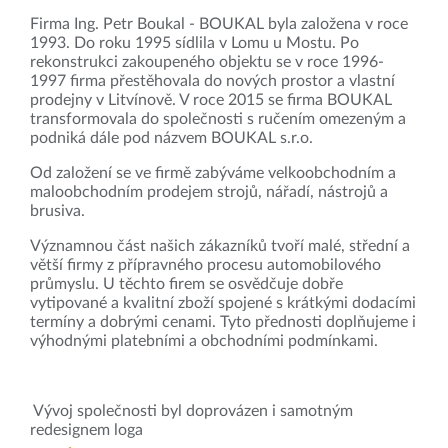
Firma Ing. Petr Boukal - BOUKAL byla založena v roce
1993. Do roku 1995 sídlila v Lomu u Mostu. Po
rekonstrukci zakoupeného objektu se v roce 1996-
1997 firma přestěhovala do nových prostor a vlastní
prodejny v Litvínově. V roce 2015 se firma BOUKAL
transformovala do společnosti s ručením omezeným a
podniká dále pod názvem BOUKAL s.r.o.
Od založení se ve firmě zabýváme velkoobchodním a
maloobchodním prodejem strojů, nářadí, nástrojů a
brusiva.
Významnou část našich zákazníků tvoří malé, střední a
větší firmy z přípravného procesu automobilového
průmyslu. U těchto firem se osvědčuje dobře
vytipované a kvalitní zboží spojené s krátkými dodacími
termíny a dobrými cenami. Tyto přednosti doplňujeme i
výhodnými platebními a obchodními podmínkami.
Vývoj společnosti byl doprovázen i samotným
redesignem loga