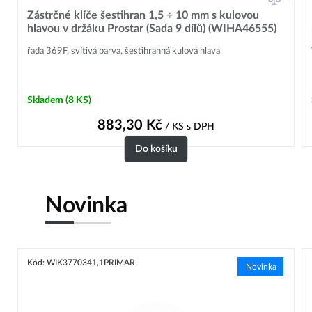
Zástrčné klíče šestihran 1,5 ÷ 10 mm s kulovou
hlavou v držáku Prostar (Sada 9 dílů) (WIHA46555)
řada 369F, svítivá barva, šestihranná kulová hlava
Skladem
(8 KS)
883,30
Kč
/ KS
s DPH
Do košíku
Novinka
Kód: WIK3770341,1PRIMAR
Novinka