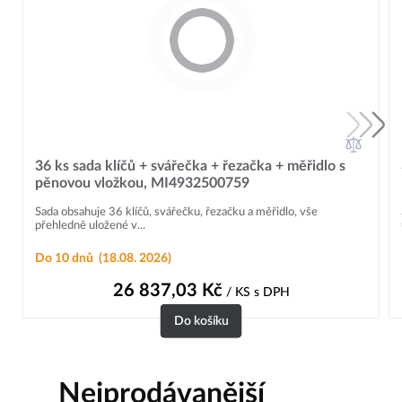
36 ks sada klíčů + svářečka + řezačka + měřidlo s
pěnovou vložkou, MI4932500759
Sada obsahuje 36 klíčů, svářečku, řezačku a měřidlo, vše
přehledně uložené v...
Do 10 dnů
(18.08. 2026)
26 837,03
Kč
/ KS
s DPH
Do košíku
Nejprodávanější