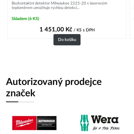
Bezkontaktní detektor Milwaukee 2225-20 s laserovým
teploměrem umožňuje rychlou detekci...
Skladem
(6 KS)
1 451,00
Kč
/ KS
s DPH
Do košíku
Autorizovaný prodejce
značek