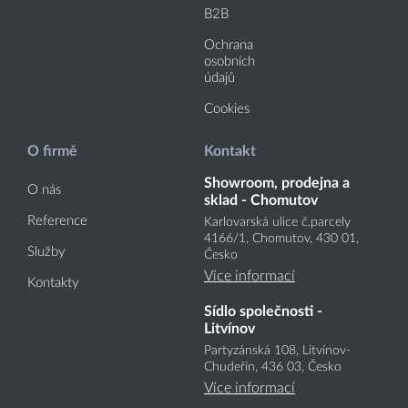
B2B
Ochrana
osobních
údajů
Cookies
O firmě
Kontakt
Showroom, prodejna a
O nás
sklad - Chomutov
Reference
Karlovarská ulice č.parcely
4166
/1
, Chomutov, 430 01,
Služby
Česko
Více informací
Kontakty
Sídlo společnosti -
Litvínov
Partyzánská 108, Litvínov-
Chudeřín, 436 03, Česko
Více informací