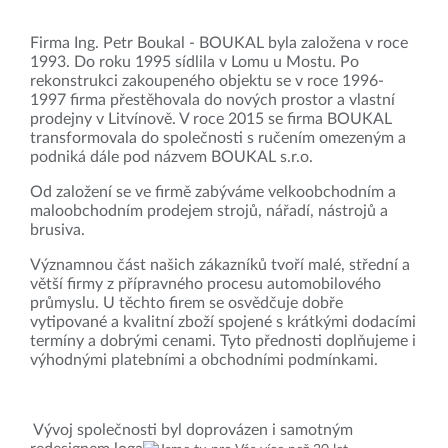
Firma Ing. Petr Boukal - BOUKAL byla založena v roce
1993. Do roku 1995 sídlila v Lomu u Mostu. Po
rekonstrukci zakoupeného objektu se v roce 1996-
1997 firma přestěhovala do nových prostor a vlastní
prodejny v Litvínově. V roce 2015 se firma BOUKAL
transformovala do společnosti s ručením omezeným a
podniká dále pod názvem BOUKAL s.r.o.
Od založení se ve firmě zabýváme velkoobchodním a
maloobchodním prodejem strojů, nářadí, nástrojů a
brusiva.
Významnou část našich zákazníků tvoří malé, střední a
větší firmy z přípravného procesu automobilového
průmyslu. U těchto firem se osvědčuje dobře
vytipované a kvalitní zboží spojené s krátkými dodacími
termíny a dobrými cenami. Tyto přednosti doplňujeme i
výhodnými platebními a obchodními podmínkami.
Vývoj společnosti byl doprovázen i samotným