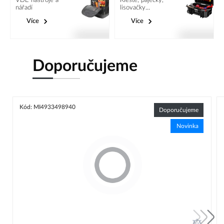
VDE nástroje a
Kleště, páječky,
nářadí
lisovačky...
Více
Více
Doporučujeme
Kód: MI4933498940
Doporučujeme
Novinka