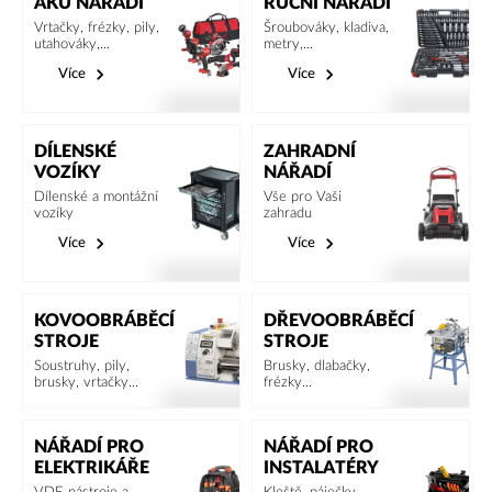
AKU NÁŘADÍ
RUČNÍ NÁŘADÍ
Vrtačky, frézky, pily,
Šroubováky, kladiva,
utahováky,...
metry,...
Více
Více
DÍLENSKÉ
ZAHRADNÍ
VOZÍKY
NÁŘADÍ
Dílenské a montážní
Vše pro Vaši
vozíky
zahradu
Více
Více
KOVOOBRÁBĚCÍ
DŘEVOOBRÁBĚCÍ
STROJE
STROJE
Soustruhy, pily,
Brusky, dlabačky,
brusky, vrtačky...
frézky...
NÁŘADÍ PRO
NÁŘADÍ PRO
ELEKTRIKÁŘE
INSTALATÉRY