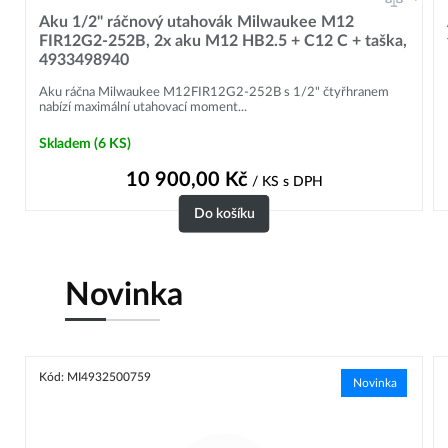
Aku 1/2" ráčnový utahovák Milwaukee M12
FIR12G2-252B, 2x aku M12 HB2.5 + C12 C + taška,
4933498940
Aku ráčna Milwaukee M12FIR12G2-252B s 1/2" čtyřhranem
nabízí maximální utahovací moment...
Skladem
(6 KS)
10 900,00
Kč
/ KS
s DPH
Do košíku
Novinka
Kód: MI4932500759
Novinka